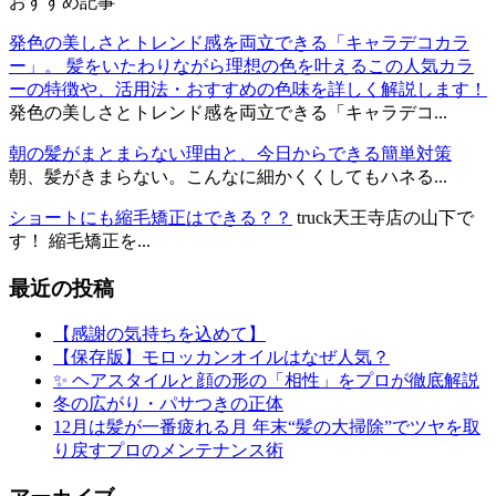
おすすめ記事
発色の美しさとトレンド感を両立できる「キャラデコカラ
ー」。 髪をいたわりながら理想の色を叶えるこの人気カラ
ーの特徴や、活用法・おすすめの色味を詳しく解説します！
発色の美しさとトレンド感を両立できる「キャラデコ...
朝の髪がまとまらない理由と、今日からできる簡単対策
朝、髪がきまらない。こんなに細かくくしてもハネる...
ショートにも縮毛矯正はできる？？
truck天王寺店の山下で
す！ 縮毛矯正を...
最近の投稿
【感謝の気持ちを込めて】
【保存版】モロッカンオイルはなぜ人気？
✨ ヘアスタイルと顔の形の「相性」をプロが徹底解説
冬の広がり・パサつきの正体
12月は髪が一番疲れる月 年末“髪の大掃除”でツヤを取
り戻すプロのメンテナンス術