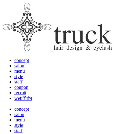
concept
salon
menu
style
staff
coupon
recruit
web予約
concept
salon
menu
style
staff