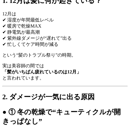
1. 12月は髪に何が起きている？
12月は
✔ 湿度が年間最低レベル
✔ 暖房で乾燥MAX
✔ 静電気が最高潮
✔ 紫外線ダメージが“遅れて”出る
✔ 忙しくてケア時間が減る
という“髪のトラブル祭り”の時期。
実は美容師の間では
「髪がいちばん疲れているのは12月」
と言われています。
2. ダメージが一気に出る原因
● ① 冬の乾燥で“キューティクルが開
きっぱなし”