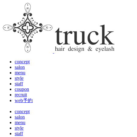
concept
salon
menu
style
staff
coupon
recruit
web予約
concept
salon
menu
style
staff