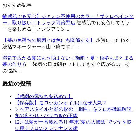
おすすめ記事
敏感肌でも安心】ジアミン不使用のカラー「ザクロペインタ
ー」取り扱い｜トラック阿倍野店
敏感肌でも安心してカラ
ーを楽しめる｜ノンジアミン...
【髪の色落ちの原因とは色にも関係する】
本質にこだわる
統括マネージャー／山下廉です！...
湿気で広がる髪にもう悩まない！梅雨・夏・秋冬もまとまる
髪の作り方
「湿気の日は朝セットしてもすぐ広がる…」そ
の悩み...
最近の投稿
【感謝の気持ちを込めて】
【保存版】モロッカンオイルはなぜ人気？
✨ ヘアスタイルと顔の形の「相性」をプロが徹底解説
冬の広がり・パサつきの正体
12月は髪が一番疲れる月 年末“髪の大掃除”でツヤを取
り戻すプロのメンテナンス術