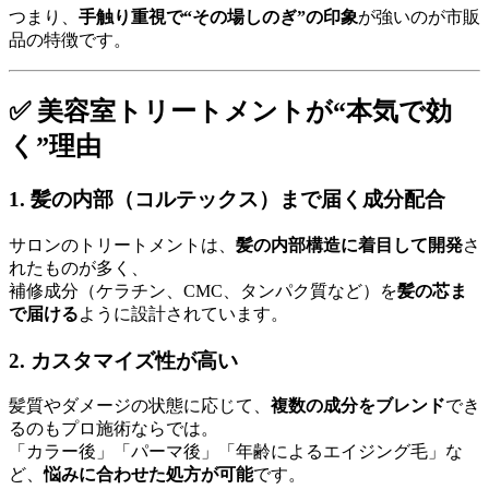
つまり、
手触り重視で“その場しのぎ”の印象
が強いのが市販
品の特徴です。
✅ 美容室トリートメントが“本気で効
く”理由
1. 髪の内部（コルテックス）まで届く成分配合
サロンのトリートメントは、
髪の内部構造に着目して開発
さ
れたものが多く、
補修成分（ケラチン、CMC、タンパク質など）を
髪の芯ま
で届ける
ように設計されています。
2. カスタマイズ性が高い
髪質やダメージの状態に応じて、
複数の成分をブレンド
でき
るのもプロ施術ならでは。
「カラー後」「パーマ後」「年齢によるエイジング毛」な
ど、
悩みに合わせた処方が可能
です。