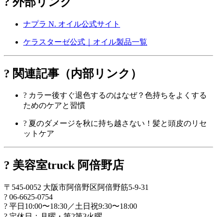
? 外部リンク
ナプラ N. オイル公式サイト
ケラスターゼ公式｜オイル製品一覧
? 関連記事（内部リンク）
?
カラー後すぐ退色するのはなぜ？色持ちをよくする
ためのケアと習慣
?
夏のダメージを秋に持ち越さない！髪と頭皮のリセ
ットケア
? 美容室truck 阿倍野店
〒545-0052 大阪市阿倍野区阿倍野筋5-9-31
? 06-6625-0754
? 平日10:00〜18:30／土日祝9:30〜18:00
? 定休日：月曜・第2第3火曜