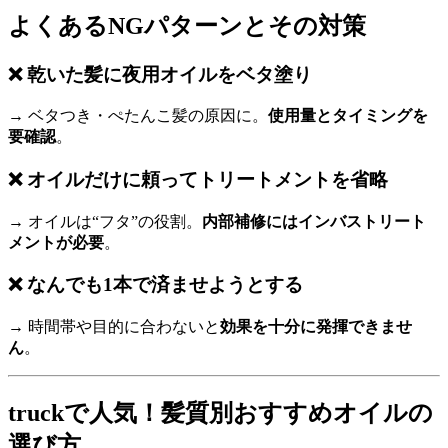
よくあるNGパターンとその対策
❌ 乾いた髪に夜用オイルをベタ塗り
→ ベタつき・ぺたんこ髪の原因に。
使用量とタイミングを
要確認
。
❌ オイルだけに頼ってトリートメントを省略
→ オイルは“フタ”の役割。
内部補修にはインバストリート
メントが必要
。
❌ なんでも1本で済ませようとする
→ 時間帯や目的に合わないと
効果を十分に発揮できませ
ん
。
truckで人気！髪質別おすすめオイルの
選び方