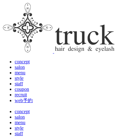
concept
salon
menu
style
staff
coupon
recruit
web予約
concept
salon
menu
style
staff