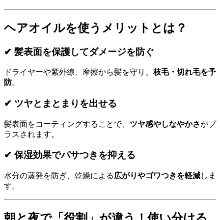
ヘアオイルを使うメリットとは？
✔ 髪表面を保護してダメージを防ぐ
ドライヤーや紫外線、摩擦から髪を守り、
枝毛・切れ毛を予
防
。
✔ ツヤとまとまりを出せる
髪表面をコーティングすることで、
ツヤ感やしなやかさ
がプ
ラスされます。
✔ 保湿効果でパサつきを抑える
水分の蒸発を防ぎ、乾燥による
広がりやゴワつきを軽減
しま
す。
朝と夜で「役割」が違う！使い分ける