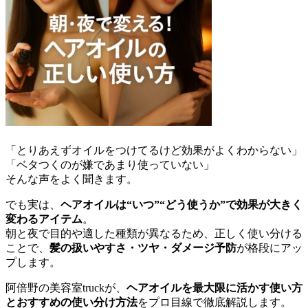
「とりあえずオイルをつけてるけど効果がよくわからない」
「ベタつくのが嫌であまり使っていない」
そんな声をよく聞きます。
でも実は、
ヘアオイルは“いつ”“どう使うか”で効果が大きく
変わるアイテム
。
朝と夜で目的や適した種類が異なるため、正しく使い分ける
ことで、
髪の扱いやすさ・ツヤ・ダメージ予防
が格段にアッ
プします。
阿倍野の美容室truckが、
ヘアオイルを最大限に活かす使い方
とおすすめの使い分け方法
をプロ目線で徹底解説します。