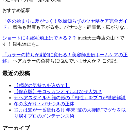
おすすめ記事
「冬の始まりに差がつく！乾燥知らずのツヤ髪ケア完全ガイ
ド」
気温も湿度も下がる冬。パサつき・静電気・広がりな...
ショートにも縮毛矯正はできる？？
truck天王寺店の山下で
す！ 縮毛矯正を...
「カラーの持ちが劇的に変わる！美容師直伝ホームケアの正
解」
ヘアカラーの色持ちに悩んでいませんか？ この記...
最近の投稿
【感謝の気持ちを込めて】
【保存版】モロッカンオイルはなぜ人気？
✨ ヘアスタイルと顔の形の「相性」をプロが徹底解説
冬の広がり・パサつきの正体
12月は髪が一番疲れる月 年末“髪の大掃除”でツヤを取
り戻すプロのメンテナンス術
アーカイブ