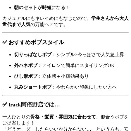
朝のセットが時短
になる！
カジュアルにもキレイめにもなじむので、
学生さんから大人
世代まで人気
の万能ヘアです。
✅ おすすめボブスタイル
切りっぱなしボブ
：シンプル×今っぽさで人気急上昇
外ハネボブ
：アイロンで簡単にスタイリングOK
ひし形ボブ
：立体感＋小顔効果あり
丸みショートボブ
：やわらかい印象にしたい方へ
✅ track阿倍野店では…
一人ひとりの
骨格・髪質・雰囲気に合わせて
、似合うボブを
ご提案します！
「どうオーダーしたらいいか分からない…」という方も、安