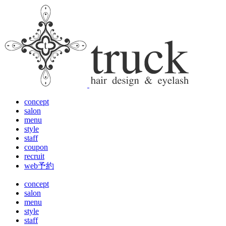
concept
salon
menu
style
staff
coupon
recruit
web予約
concept
salon
menu
style
staff