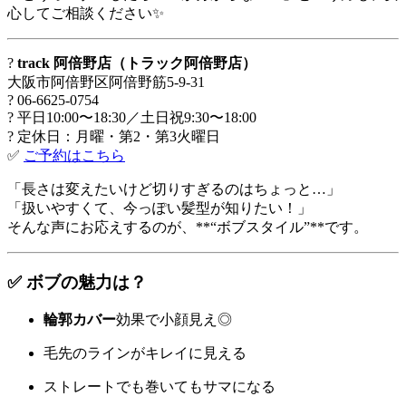
心してご相談ください✨
?
track 阿倍野店（トラック阿倍野店）
大阪市阿倍野区阿倍野筋5-9-31
? 06-6625-0754
? 平日10:00〜18:30／土日祝9:30〜18:00
? 定休日：月曜・第2・第3火曜日
✅
ご予約はこちら
「長さは変えたいけど切りすぎるのはちょっと…」
「扱いやすくて、今っぽい髪型が知りたい！」
そんな声にお応えするのが、**“ボブスタイル”**です。
✅ ボブの魅力は？
輪郭カバー
効果で小顔見え◎
毛先のラインがキレイに見える
ストレートでも巻いてもサマになる