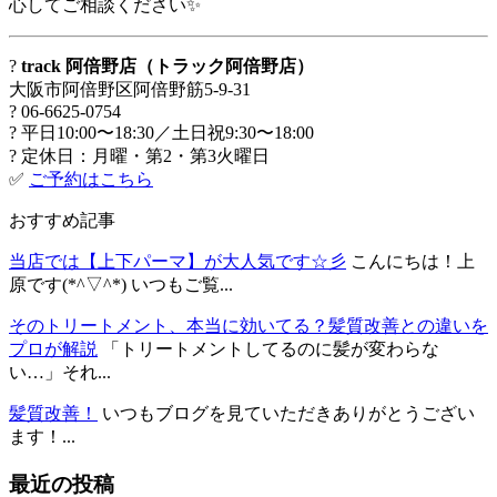
心してご相談ください✨
?
track 阿倍野店（トラック阿倍野店）
大阪市阿倍野区阿倍野筋5-9-31
? 06-6625-0754
? 平日10:00〜18:30／土日祝9:30〜18:00
? 定休日：月曜・第2・第3火曜日
✅
ご予約はこちら
おすすめ記事
当店では【上下パーマ】が大人気です☆彡
こんにちは！上
原です(*^▽^*) いつもご覧...
そのトリートメント、本当に効いてる？髪質改善との違いを
プロが解説
「トリートメントしてるのに髪が変わらな
い…」それ...
髪質改善！
いつもブログを見ていただきありがとうござい
ます！...
最近の投稿