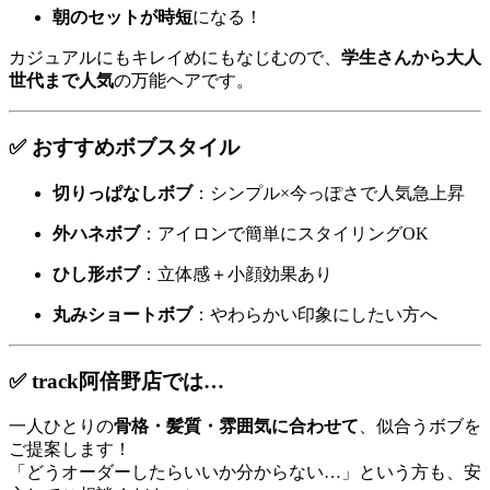
朝のセットが時短
になる！
カジュアルにもキレイめにもなじむので、
学生さんから大人
世代まで人気
の万能ヘアです。
✅ おすすめボブスタイル
切りっぱなしボブ
：シンプル×今っぽさで人気急上昇
外ハネボブ
：アイロンで簡単にスタイリングOK
ひし形ボブ
：立体感＋小顔効果あり
丸みショートボブ
：やわらかい印象にしたい方へ
✅ track阿倍野店では…
一人ひとりの
骨格・髪質・雰囲気に合わせて
、似合うボブを
ご提案します！
「どうオーダーしたらいいか分からない…」という方も、安