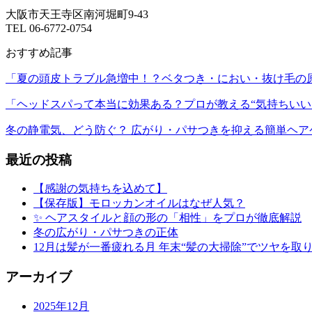
大阪市天王寺区南河堀町9-43
TEL 06-6772-0754
おすすめ記事
「夏の頭皮トラブル急増中！？ベタつき・におい・抜け毛の
「ヘッドスパって本当に効果ある？プロが教える“気持ちいい
冬の静電気、どう防ぐ？ 広がり・パサつきを抑える簡単ヘア
最近の投稿
【感謝の気持ちを込めて】
【保存版】モロッカンオイルはなぜ人気？
✨ ヘアスタイルと顔の形の「相性」をプロが徹底解説
冬の広がり・パサつきの正体
12月は髪が一番疲れる月 年末“髪の大掃除”でツヤを
アーカイブ
2025年12月