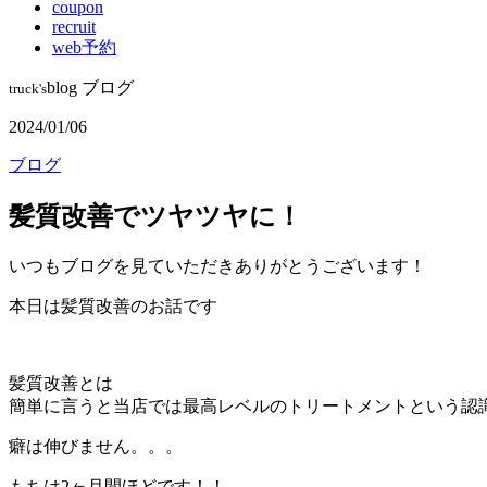
coupon
recruit
web予約
blog
ブログ
truck's
2024/01/06
ブログ
髪質改善でツヤツヤに！
いつもブログを見ていただきありがとうございます！
本日は髪質改善のお話です
髪質改善とは
簡単に言うと当店では最高レベルのトリートメントという認
癖は伸びません。。。
もちは2ヶ月間ほどです！！