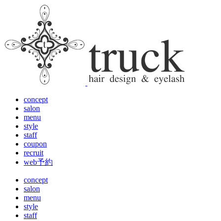
concept
salon
menu
style
staff
coupon
recruit
web予約
concept
salon
menu
style
staff