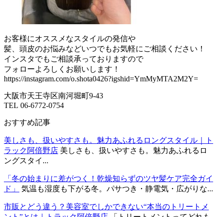
お客様にオススメなスタイルの発信や
髪、頭皮のお悩みなどいつでもお気軽にご相談ください！
インスタでもご相談承っておりますので
フォローよろしくお願いします！
https://instagram.com/o.shota0426?igshid=YmMyMTA2M2Y=
大阪市天王寺区南河堀町9-43
TEL 06-6772-0754
おすすめ記事
美しさも、扱いやすさも。魅力あふれるロングスタイル｜ト
ラック阿倍野店
美しさも、扱いやすさも。魅力あふれるロ
ングスタイ...
「冬の始まりに差がつく！乾燥知らずのツヤ髪ケア完全ガイ
ド」
気温も湿度も下がる冬。パサつき・静電気・広がりな...
市販とどう違う？美容室でしかできない“本当のトリートメ
ント”とは｜トラック阿倍野店
「トリートメントってどれも