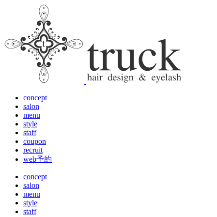
concept
salon
menu
style
staff
coupon
recruit
web予約
concept
salon
menu
style
staff