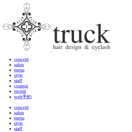
concept
salon
menu
style
staff
coupon
recruit
web予約
concept
salon
menu
style
staff