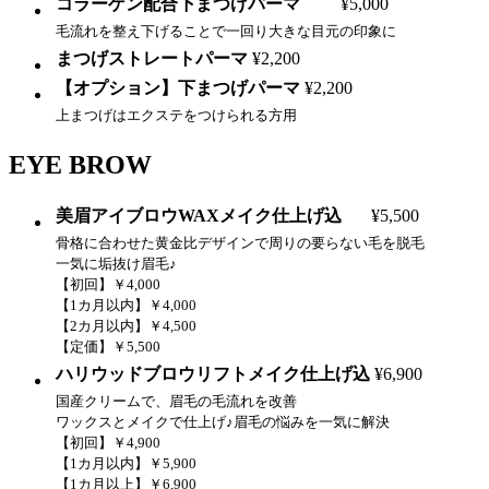
コラーゲン配合下まつげパーマ
¥5,000
毛流れを整え下げることで一回り大きな目元の印象に
まつげストレートパーマ
¥2,200
【オプション】下まつげパーマ
¥2,200
上まつげはエクステをつけられる方用
EYE BROW
美眉アイブロウWAXメイク仕上げ込
¥5,500
骨格に合わせた黄金比デザインで周りの要らない毛を脱毛
一気に垢抜け眉毛♪
【初回】￥4,000
【1カ月以内】￥4,000
【2カ月以内】￥4,500
【定価】￥5,500
ハリウッドブロウリフトメイク仕上げ込
¥6,900
国産クリームで、眉毛の毛流れを改善
ワックスとメイクで仕上げ♪眉毛の悩みを一気に解決
【初回】￥4,900
【1カ月以内】￥5,900
【1カ月以上】￥6,900