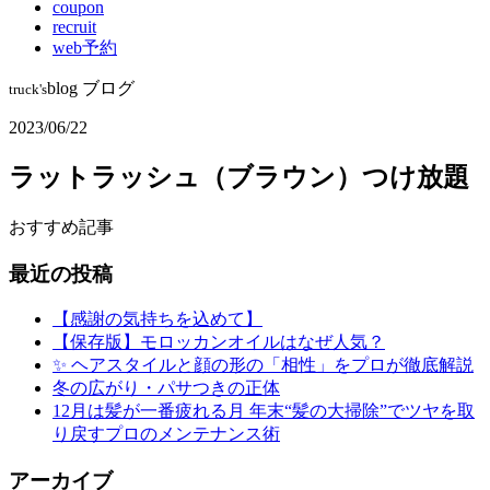
coupon
recruit
web予約
blog
ブログ
truck's
2023/06/22
ラットラッシュ（ブラウン）つけ放題
おすすめ記事
最近の投稿
【感謝の気持ちを込めて】
【保存版】モロッカンオイルはなぜ人気？
✨ ヘアスタイルと顔の形の「相性」をプロが徹底解説
冬の広がり・パサつきの正体
12月は髪が一番疲れる月 年末“髪の大掃除”でツヤを取
り戻すプロのメンテナンス術
アーカイブ