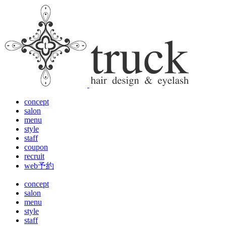
concept
salon
menu
style
staff
coupon
recruit
web予約
concept
salon
menu
style
staff