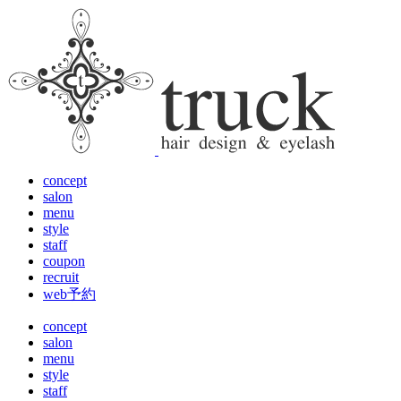
concept
salon
menu
style
staff
coupon
recruit
web予約
concept
salon
menu
style
staff