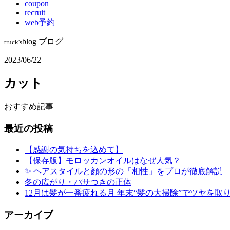
coupon
recruit
web予約
blog
ブログ
truck's
2023/06/22
カット
おすすめ記事
最近の投稿
【感謝の気持ちを込めて】
【保存版】モロッカンオイルはなぜ人気？
✨ ヘアスタイルと顔の形の「相性」をプロが徹底解説
冬の広がり・パサつきの正体
12月は髪が一番疲れる月 年末“髪の大掃除”でツヤを
アーカイブ