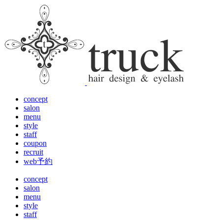
concept
salon
menu
style
staff
coupon
recruit
web予約
concept
salon
menu
style
staff