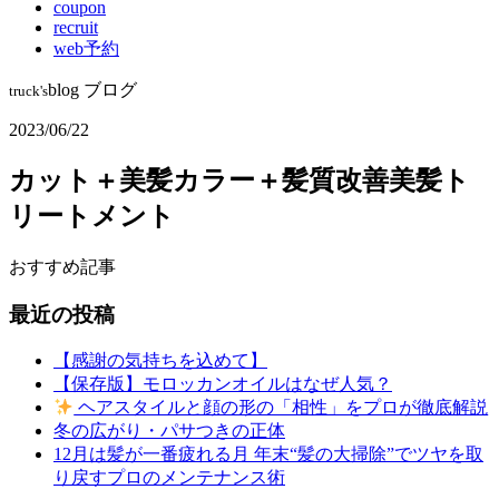
coupon
recruit
web予約
blog
ブログ
truck's
2023/06/22
カット＋美髪カラー＋髪質改善美髪ト
リートメント
おすすめ記事
最近の投稿
【感謝の気持ちを込めて】
【保存版】モロッカンオイルはなぜ人気？
ヘアスタイルと顔の形の「相性」をプロが徹底解説
冬の広がり・パサつきの正体
12月は髪が一番疲れる月 年末“髪の大掃除”でツヤを取
り戻すプロのメンテナンス術