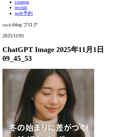
coupon
recruit
web予約
blog
ブログ
truck's
2025/11/01
ChatGPT Image 2025年11月1日
09_45_53