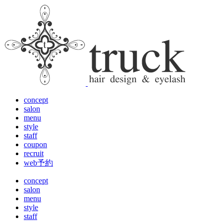
concept
salon
menu
style
staff
coupon
recruit
web予約
concept
salon
menu
style
staff